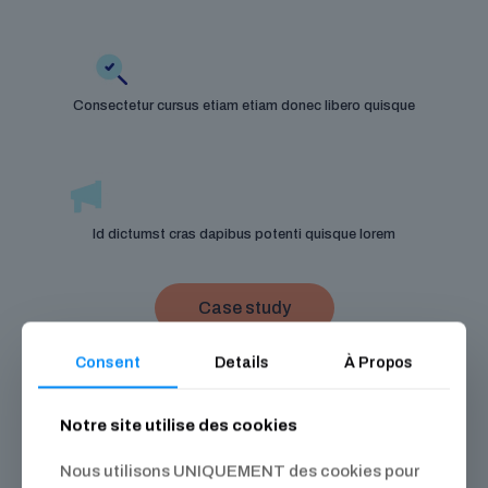
Consectetur cursus etiam etiam donec libero quisque
Id dictumst cras dapibus potenti quisque lorem
Case study
Consent
Details
À Propos
MAIN GOALS
Dolor aptent libero dictum
Notre site utilise des cookies
Platea varius torquent etiam
Nous utilisons UNIQUEMENT des cookies pour
Lobortis eros aliquam consequat