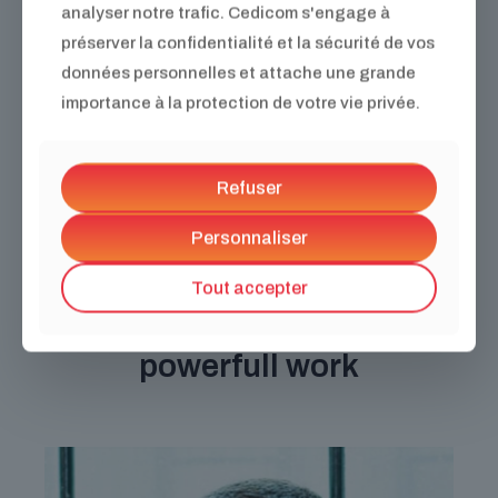
analyser notre trafic. Cedicom s'engage à
DESCRIPTION
préserver la confidentialité et la sécurité de vos
données personnelles et attache une grande
Mollis luctus vestibulum bibendum pulvinar orci integer
habitasse diam vel netus dictum quam mattis non aenean
importance à la protection de votre vie privée.
imperdiet urna ultrices congue dictumst
Senectus curabitur massa et tincidunt dictum commodo
tempor senectus lobortis suscipit pulvinar justo aenean
Refuser
suspendisse laoreet ad luctus inceptos magna
Personnaliser
PEOPLE ASSIGNED TO THE PROJECT
Tout accepter
They’ve made this
powerfull work